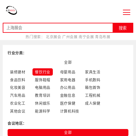
搜索
热门搜索：
北京展会
广州会展
南宁会展
青岛布展
行业分类：
全部
装修建材
餐饮行业
母婴用品
家具生活
食品饮料
服饰鞋帽
家用电器
手机数码
化妆美容
电脑用品
办公用品
箱包首饰
汽车用品
教育培训
金融信息
工程机械
农业化工
休闲娱乐
医疗保健
成人保健
其他会议
能源科学
计算机科技
会议地区：
全部