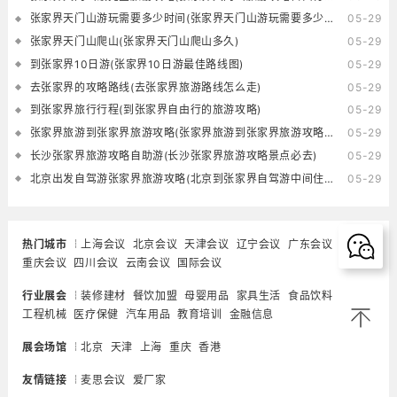
张家界天门山游玩需要多少时间(张家界天门山游玩需要多少时间的核酸)
05-29
张家界天门山爬山(张家界天门山爬山多久)
05-29
到张家界10日游(张家界10日游最佳路线图)
05-29
去张家界的攻略路线(去张家界旅游路线怎么走)
05-29
到张家界旅行行程(到张家界自由行的旅游攻略)
05-29
张家界旅游到张家界旅游攻略(张家界旅游到张家界旅游攻略一日游)
05-29
长沙张家界旅游攻略自助游(长沙张家界旅游攻略景点必去)
05-29
北京出发自驾游张家界旅游攻略(北京到张家界自驾游中间住在哪里好)
05-29
热门城市
上海会议
北京会议
天津会议
辽宁会议
广东会议
重庆会议
四川会议
云南会议
国际会议
行业展会
装修建材
餐饮加盟
母婴用品
家具生活
食品饮料
工程机械
医疗保健
汽车用品
教育培训
金融信息
展会场馆
北京
天津
上海
重庆
香港
友情链接
麦思会议
爱厂家