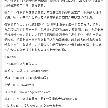
元。俄罗斯45%的塑料机械使用年寿命为10年到20年，25%的塑料机械已
超过最高使用年限，急需更新。
近几年，俄罗斯与其周边国家，不断建立新的塑料加工厂，生产能力继续
扩展。这些对于塑料设备以及塑料原料供货商而言无疑都是好消息。
俄罗斯拥有大约1.43亿消费者，是世界上重要的海外消费品市场，特别是
食品和饮料的消费支出约占俄罗斯总消费的30%，预计到2015年食品支出
还将增长62%。同时，人们的生活和饮食习惯也在发生变化，便利产品大
受欢迎。随着此类产品日益增长的人气和需求量，越来越多的超市和大型
超市出现在中型城镇中。这些发展为俄罗斯包装业带来新的刺激，业内对
生产包装的创新技术和材料表现出极大的兴趣。
中国组展：
广州奥格尔展览有限公司
联系人：周勃 QQ : 2850370925
手机：13632486168(微信同号)
电话：020-34432713
公司网址：www.aogerexpo.com
地址：广州市海珠区昌岗中路172号星都大酒店8012室
1 先选展位 2 报名签合同 3 交展位费定金