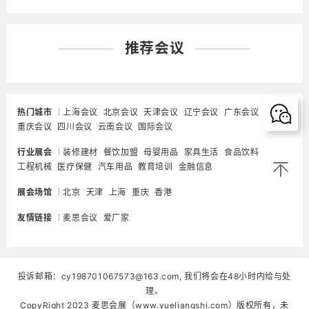
推荐会议
热门城市
上海会议
北京会议
天津会议
辽宁会议
广东会议
重庆会议
四川会议
云南会议
国际会议
行业展会
装修建材
餐饮加盟
母婴用品
家具生活
食品饮料
工程机械
医疗保健
汽车用品
教育培训
金融信息
展会场馆
北京
天津
上海
重庆
香港
友情链接
麦思会议
爱厂家
投诉邮箱：cy198701067573@163.com, 我们将会在48小时内给与处
理。
CopyRight 2023 麦思会展（www.yueliangshi.com）版权所有，未