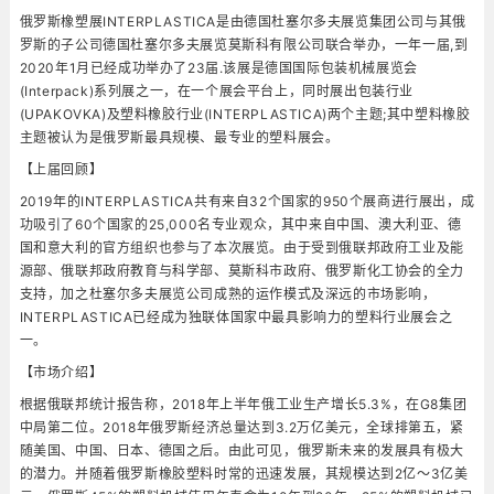
俄罗斯橡塑展INTERPLASTICA是由德国杜塞尔多夫展览集团公司与其俄
罗斯的子公司德国杜塞尔多夫展览莫斯科有限公司联合举办，一年一届,到
2020年1月已经成功举办了23届.该展是德国国际包装机械展览会
(Interpack)系列展之一，在一个展会平台上，同时展出包装行业
(UPAKOVKA)及塑料橡胶行业(INTERPLASTICA)两个主题;其中塑料橡胶
主题被认为是俄罗斯最具规模、最专业的塑料展会。
【上届回顾】
2019年的INTERPLASTICA共有来自32个国家的950个展商进行展出，成
功吸引了60个国家的25,000名专业观众，其中来自中国、澳大利亚、德
国和意大利的官方组织也参与了本次展览。由于受到俄联邦政府工业及能
源部、俄联邦政府教育与科学部、莫斯科市政府、俄罗斯化工协会的全力
支持，加之杜塞尔多夫展览公司成熟的运作模式及深远的市场影响，
INTERPLASTICA已经成为独联体国家中最具影响力的塑料行业展会之
一。
【市场介绍】
根据俄联邦统计报告称，2018年上半年俄工业生产增长5.3%，在G8集团
中局第二位。2018年俄罗斯经济总量达到3.2万亿美元，全球排第五，紧
随美国、中国、日本、德国之后。由此可见，俄罗斯未来的发展具有极大
的潜力。并随着俄罗斯橡胶塑料时常的迅速发展，其规模达到2亿～3亿美