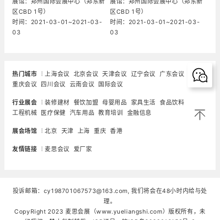
展馆：郑州国际会展中心（郑东新
展馆：郑州国际会展中心（郑东新
区CBD 1号）
区CBD 1号）
时间：2021-03-01~2021-03-
时间：2021-03-01~2021-03-
03
03
热门城市
上海会议
北京会议
天津会议
辽宁会议
广东会议
重庆会议
四川会议
云南会议
国际会议
行业展会
装修建材
餐饮加盟
母婴用品
家具生活
食品饮料
工程机械
医疗保健
汽车用品
教育培训
金融信息
展会场馆
北京
天津
上海
重庆
香港
友情链接
麦思会议
爱厂家
投诉邮箱：cy198701067573@163.com, 我们将会在48小时内给与处
理。
CopyRight 2023 麦思会展（www.yueliangshi.com）版权所有，未