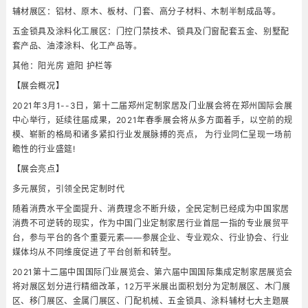
辅材展区：铝材、原木、板材、门套、高分子材料、木制半制成品等。
五金锁具及涂料化工展区：门控门禁技术、锁具及门窗配套五金、别墅配
套产品、油漆涂料、化工产品等。
其他：阳光房 遮阳 护栏等
【展会概况】
2021年3月1--3日，第十二届郑州定制家居及门业展会将在郑州国际会展
中心举行，延续往届成果，2021年春季展会将从多方面着手，以空前的规
模、崭新的格局和诸多紧扣行业发展脉搏的亮点， 为行业同仁呈现一场前
瞻性的行业盛筵!
【展会亮点】
多元展贸，引领全民定制时代
随着消费水平全面提升、消费理念不断升级，全民定制已经成为中国家居
消费不可逆转的现实，作为中国门业定制家居行业首屈一指的专业展贸平
台，参与平台的各个重要元素——参展企业、专业观众、行业协会、行业
媒体均从不同维度促进了平台创新和转型。
2021第十二届中国国际门业展览会、第六届中国国际集成定制家居展览会
将对展区划分进行精细改革，12万平米展出面积划分为定制展区、木门展
区、移门展区、金属门展区、门配机械、五金锁具、涂料辅材七大主题展