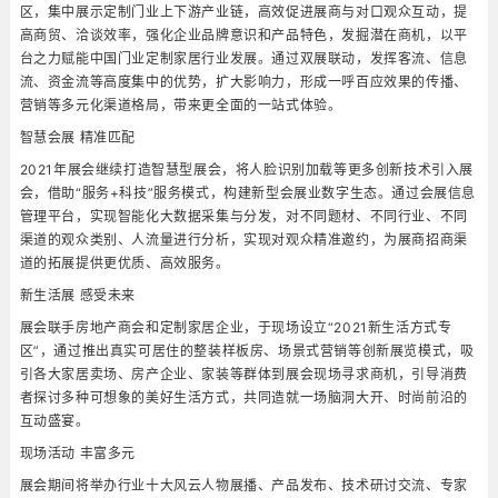
区，集中展示定制门业上下游产业链，高效促进展商与对口观众互动，提
高商贸、洽谈效率，强化企业品牌意识和产品特色，发掘潜在商机，以平
台之力赋能中国门业定制家居行业发展。通过双展联动，发挥客流、信息
流、资金流等高度集中的优势，扩大影响力，形成一呼百应效果的传播、
营销等多元化渠道格局，带来更全面的一站式体验。
智慧会展 精准匹配
2021年展会继续打造智慧型展会，将人脸识别加载等更多创新技术引入展
会，借助“服务+科技”服务模式，构建新型会展业数字生态。通过会展信息
管理平台，实现智能化大数据采集与分发，对不同题材、不同行业、不同
渠道的观众类别、人流量进行分析，实现对观众精准邀约，为展商招商渠
道的拓展提供更优质、高效服务。
新生活展 感受未来
展会联手房地产商会和定制家居企业，于现场设立“2021新生活方式专
区”，通过推出真实可居住的整装样板房、场景式营销等创新展览模式，吸
引各大家居卖场、房产企业、家装等群体到展会现场寻求商机，引导消费
者探讨多种可想象的美好生活方式，共同造就一场脑洞大开、时尚前沿的
互动盛宴。
现场活动 丰富多元
展会期间将举办行业十大风云人物展播、产品发布、技术研讨交流、专家