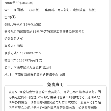
7800元/个(3m×3m)
含：三面围板、一块楣板、一桌两椅、两只射灯、电源插座、楣板;
空 地①
688元每平米(36平米起租)
需按规定向展馆交纳35元/平方特装施工管理费及特装押金;
组委联系方式
联系人：田涛
联系方式：13718036215
微信:1710256797(qq同号)
公司：河南中展动力展览有限公司
地 址：河南省郑州市航海东路建海中心10层
免责声明
麦思MICE全站会议信息均由会员发布，网站已尽严格审核义务。因
办展过程的不可控性,站内部分展会可能会出现题材变化、延期或取
消举办的情况，请参展参观前务必与对方再次核实！麦思MICE与站
内所有展会之间均无主办/协办或承办等关联关系，如遇参展纠纷，