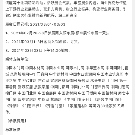
讲座等十余项精彩活动，活跃展会气氛，丰富展会内涵，向业界充分传递
上下游行业发展动态，联多方商机，树立行业标兵，构建行业商务圈，引
领定制家居行业驶向新的航程，站上新高度!
展会日程安排: 2021/03/01-03/03
1、2021年02月26-28日参展商入馆布展(标准展位布展一天)。
2、2021年03月1-3日客商入馆治谈、订货。
3、2021年03月03日下午14:00撤展。
媒体支持单位：
中国木门网 中国木材网 中国木业网 国际木门网 中华整木网 中国国际门窗
城 风尚玻璃网中华门窗网 中华建材网 中国木业资源网 中国木业信息网 木
业之家 中国铝业网 世铝网 家居建材商情网 好居网 木头虫网 上门网 第一
幕墙网 新浪家居 搜狐家居 中国门都网 中国门业网 门窗世界网 中国门窗网
搜门网 中国门业网 中国会展网 中国建材网 中国门博网 中国铝材网 屋舍中
国门窗 智能家居网 中橱网 慧聪网 《中国门业专刊》《居舍中国门窗》
《锋镝》《门窗世界》《齐鲁门窗》《家居建材》等国内30余家知名媒
体。
【参展费用】
标准展位