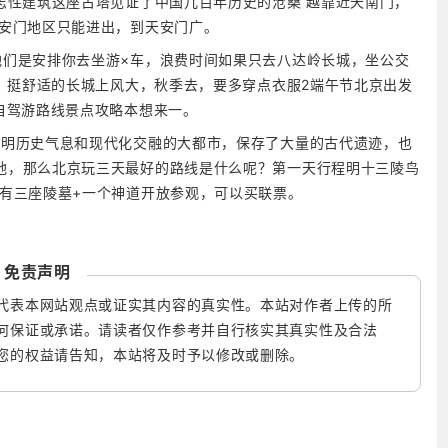
志性建筑这座古塔见证了中国几百年历史的沧桑 越靠近天南门，
天安门地区只能进出，到天安门广。
他们是安排你去坐游×车，浪费时间如果只去八达岭长城，坐公交
元，挺舒适的长城上风大，秋季去，要多穿点衣服2端午节北京出发
自驾游路线景点攻略本想来一。
文明历史气息和现代化交融的大都市，保存了大量的古代遗迹，也
地，那么北京玩三天最好的路线是什么呢？第一天行程明十三陵鸟
陵有三座陵墓+一个神道开放参观，可以买联票。
免责声明
代表本网站观点或证实其内容的真实性。本站对作者上传的所
何保证或承诺。请读者仅作参考并自行核实其真实性及合法
您的权益请告知，本站将及时予以修改或删除。