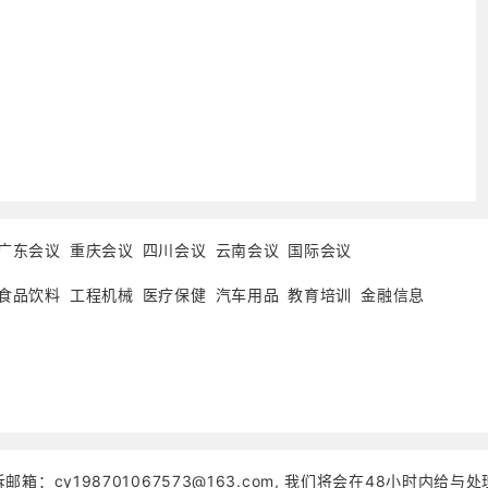
广东会议
重庆会议
四川会议
云南会议
国际会议
食品饮料
工程机械
医疗保健
汽车用品
教育培训
金融信息
邮箱：cy198701067573@163.com, 我们将会在48小时内给与