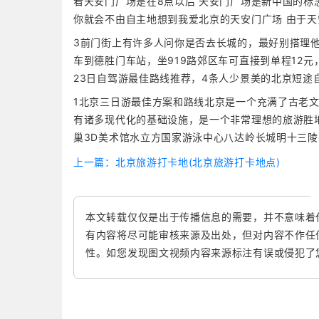
看天安门广场是在8点以后 天安门广场是新中国的标
你就会不由自主地想到我爱北京的天安门广场 由于
3前门街上有许多人问你是否去长城的，最好别搭理
车到德胜门车站，坐919路郊区车可直接到单程12
23日自驾游最佳路线推荐，4条人少景美的北京短途
1北京三日游最佳方案和路线北京是一个充满了古老
有诸多现代化的基础设施，是一个非常理想的旅游胜
巢3D美术馆水立方国家游泳中心八达岭长城明十三
上一篇：北京旅游打卡地(北京旅游打卡地点)
本文转载仅仅是出于传播信息的需要，并不意味着
有内容将尽可能审核来源及出处，但对内容不作任
性。如您发现图文视频内容来源标注有误或侵犯了