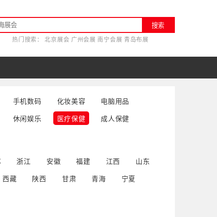
搜索
热门搜索：
北京展会
广州会展
南宁会展
青岛布展
手机数码
化妆美容
电脑用品
休闲娱乐
医疗保健
成人保健
苏
浙江
安徽
福建
江西
山东
西藏
陕西
甘肃
青海
宁夏