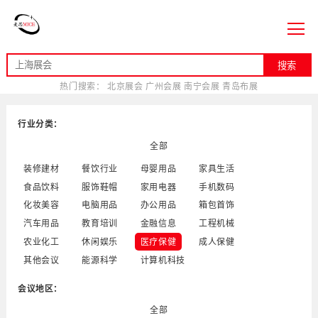
搜索
热门搜索：
北京展会
广州会展
南宁会展
青岛布展
行业分类：
全部
装修建材
餐饮行业
母婴用品
家具生活
食品饮料
服饰鞋帽
家用电器
手机数码
化妆美容
电脑用品
办公用品
箱包首饰
汽车用品
教育培训
金融信息
工程机械
农业化工
休闲娱乐
医疗保健
成人保健
其他会议
能源科学
计算机科技
会议地区：
全部