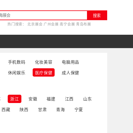
搜索
热门搜索：
北京展会
广州会展
南宁会展
青岛布展
手机数码
化妆美容
电脑用品
休闲娱乐
医疗保健
成人保健
苏
浙江
安徽
福建
江西
山东
西藏
陕西
甘肃
青海
宁夏